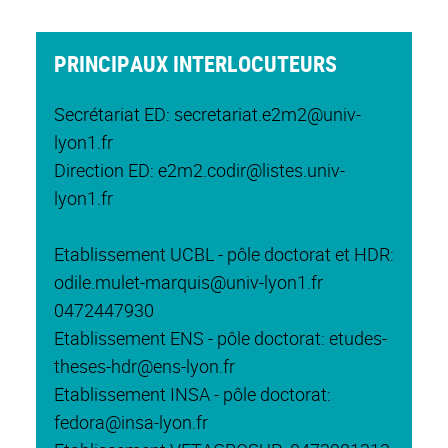
PRINCIPAUX INTERLOCUTEURS
Secrétariat ED: secretariat.e2m2@univ-
lyon1.fr
Direction ED: e2m2.codir@listes.univ-
lyon1.fr
Etablissement UCBL - pôle doctorat et HDR:
odile.mulet-marquis@univ-lyon1.fr
0472447930
Etablissement ENS - pôle doctorat: etudes-
theses-hdr@ens-lyon.fr
Etablissement INSA - pôle doctorat:
fedora@insa-lyon.fr