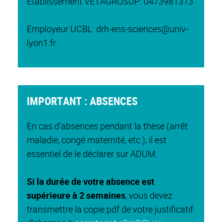
Etablissement VETAGROSUP: 0473981313
Employeur UCBL: drh-ens-sciences@univ-
lyon1.fr
IMPORTANT : ABSENCES
En cas d'absences pendant la thèse (arrêt
maladie, congé maternité, etc.), il est
essentiel de le déclarer sur ADUM.
Si la durée de votre absence est
supérieure à 2 semaines
, vous devez
transmettre la copie pdf de votre justificatif