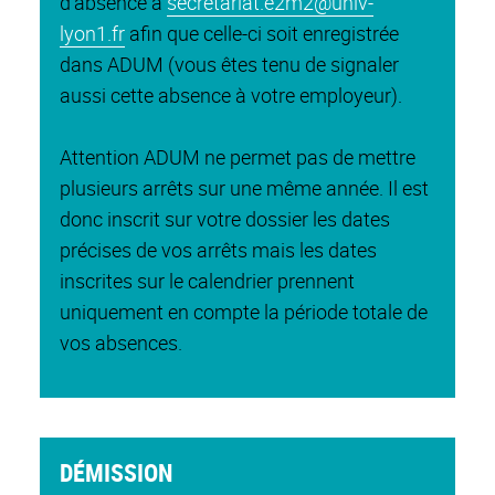
d'absence à
secretariat.e2m2@univ-
lyon1.fr
afin que celle-ci soit enregistrée
dans ADUM (vous êtes tenu de signaler
aussi cette absence à votre employeur).
Attention ADUM ne permet pas de mettre
plusieurs arrêts sur une même année. Il est
donc inscrit sur votre dossier les dates
précises de vos arrêts mais les dates
inscrites sur le calendrier prennent
uniquement en compte la période totale de
vos absences.
DÉMISSION